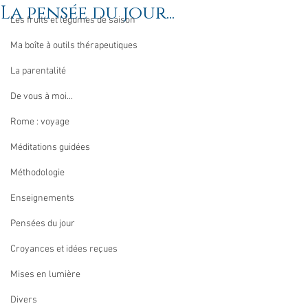
La pensée du jour...
Les fruits et légumes de saison
Ma boîte à outils thérapeutiques
La parentalité
De vous à moi...
Rome : voyage
Méditations guidées
Méthodologie
Enseignements
Pensées du jour
Croyances et idées reçues
Mises en lumière
Divers