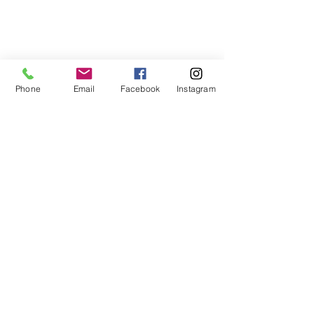
Phone
Email
Facebook
Instagram
Commentaires
La pensée du jour...
La pensée du j