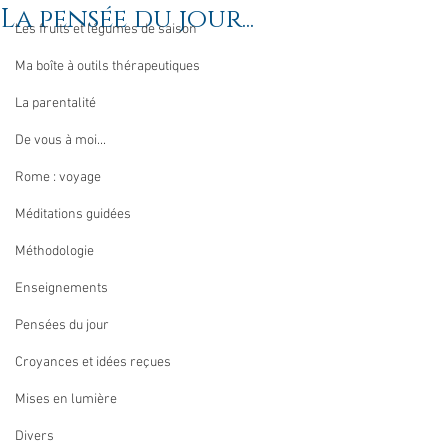
La pensée du jour...
Les fruits et légumes de saison
Ma boîte à outils thérapeutiques
La parentalité
De vous à moi...
Rome : voyage
Méditations guidées
Méthodologie
Enseignements
Pensées du jour
Croyances et idées reçues
Mises en lumière
Divers