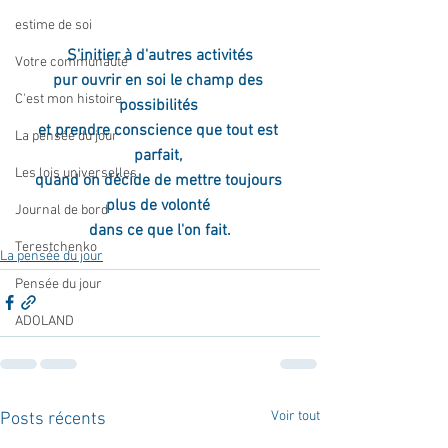
estime de soi
S'initier à d'autres activités
Votre communauté
pur ouvrir en soi le champ des 
C'est mon histoire
possibilités 
et prendre conscience que tout est 
La pensée du jour
parfait, 
Les lois universelles
quand on décide de mettre toujours 
plus de volonté 
Journal de bord
dans ce que l'on fait.
Terestchenko
La pensée du jour
Pensée du jour
ADOLAND
Voir tout
Posts récents