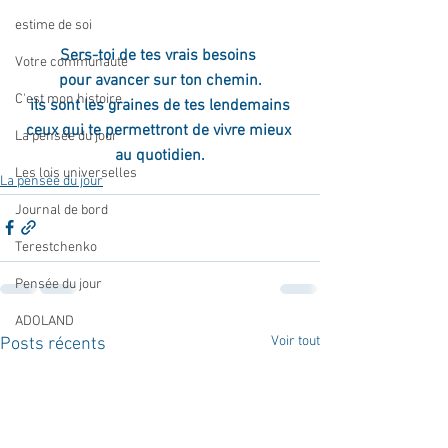
estime de soi
Sers-toi de tes vrais besoins 
Votre communauté
pour avancer sur ton chemin.
C'est mon histoire
ils sont les graines de tes lendemains
ceux qui te permettront de vivre mieux 
La pensée du jour
au quotidien.
Les lois universelles
La pensée du jour
Journal de bord
Terestchenko
Pensée du jour
ADOLAND
Voir tout
Posts récents