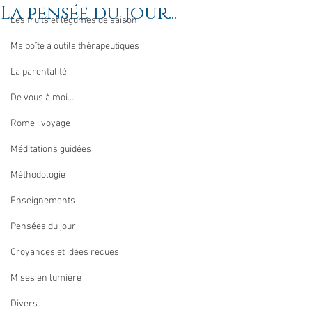
La pensée du jour...
Les fruits et légumes de saison
Ma boîte à outils thérapeutiques
La parentalité
De vous à moi...
Rome : voyage
Méditations guidées
Méthodologie
Enseignements
Pensées du jour
Croyances et idées reçues
Mises en lumière
Divers