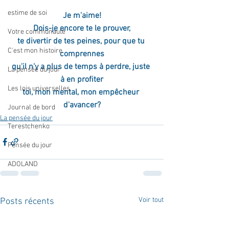
estime de soi
Je m'aime!
Dois-je encore te le prouver,
Votre communauté
te divertir de tes peines, pour que tu 
C'est mon histoire
comprennes
qu'il n'y a plus de temps à perdre, juste 
La pensée du jour
à en profiter
Les lois universelles
toi, mon mental, mon empêcheur 
d'avancer?
Journal de bord
La pensée du jour
Terestchenko
Pensée du jour
ADOLAND
Voir tout
Posts récents