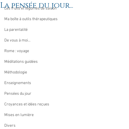
La pensée du jour...
Les fruits et légumes de saison
Ma boîte à outils thérapeutiques
La parentalité
De vous à moi...
Rome : voyage
Méditations guidées
Méthodologie
Enseignements
Pensées du jour
Croyances et idées reçues
Mises en lumière
Divers