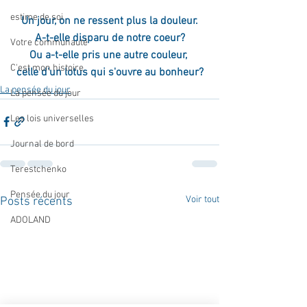
estime de soi
Un jour, on ne ressent plus la douleur.
A-t-elle disparu de notre coeur?
Votre communauté
Ou a-t-elle pris une autre couleur, 
C'est mon histoire
celle d'un lotus qui s'ouvre au bonheur?
La pensée du jour
La pensée du jour
Les lois universelles
Journal de bord
Terestchenko
Pensée du jour
Voir tout
Posts récents
ADOLAND