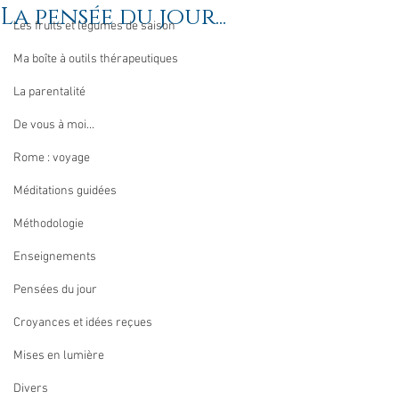
La pensée du jour...
Les fruits et légumes de saison
Ma boîte à outils thérapeutiques
La parentalité
De vous à moi...
Rome : voyage
Méditations guidées
Méthodologie
Enseignements
Pensées du jour
Croyances et idées reçues
Mises en lumière
Divers