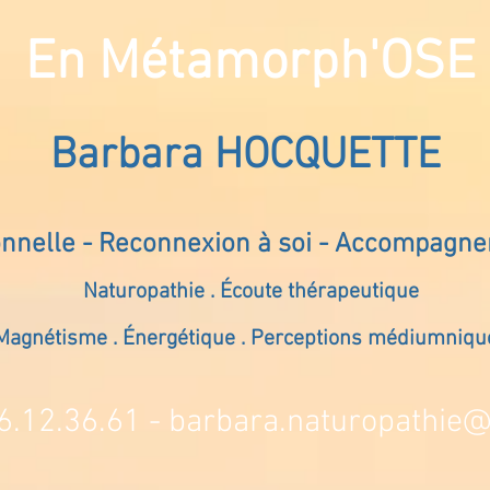
En Métamorph'OSE
Barbara HOCQUETTE
onnelle - Reconnexion à soi - Accompagn
Naturopathie . Écoute thérapeutique
Magnétisme . Énergétique . Perceptions médiumniqu
6.12.36.61 -
barbara.naturopathie@s