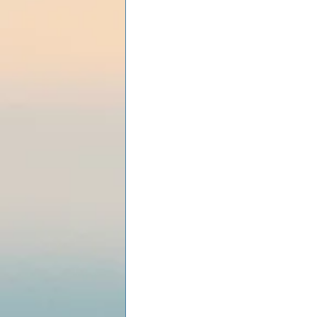
Les lois universelles
J