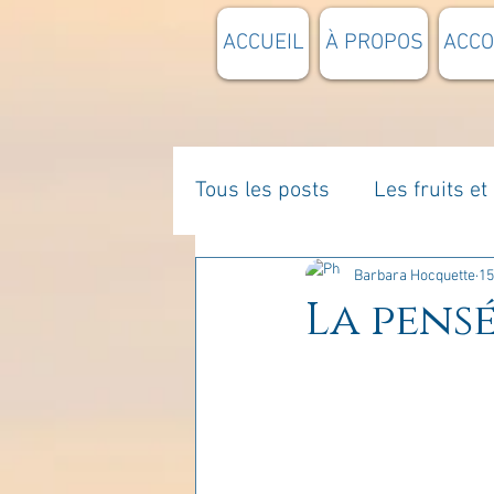
ACCUEIL
À PROPOS
ACC
Tous les posts
Les fruits e
La parentalité
De vous 
Barbara Hocquette
15
La pensé
Enseignements
Pensée
Divers
estime de soi