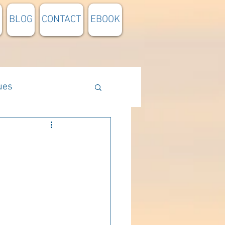
BLOG
CONTACT
EBOOK
ues
Méthodologie
n lumière
pensée du jour