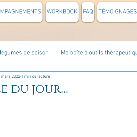
OMPAGNEMENTS
WORKBOOK
FAQ
TÉMOIGNAGES
t légumes de saison
Ma boîte à outils thérapeutiq
à moi...
Rome : voyage
Méditations guidées
 mars 2022
1 min de lecture
e du jour...
s du jour
Croyances et idées reçues
Mises e
Votre communauté
C'est mon histoire
La 