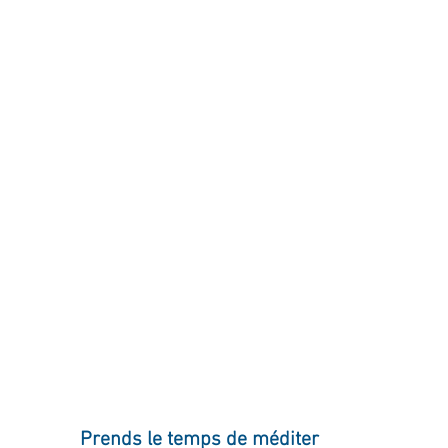
ournal de bord
Terestchenko
Pensée du jour
Prends le temps de méditer