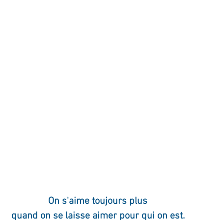
ournal de bord
Terestchenko
Pensée du jour
On s'aime toujours plus
quand on se laisse aimer pour qui on est.