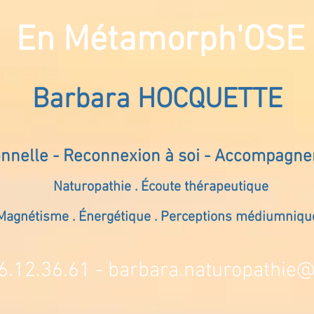
En Métamorph'OSE
Barbara HOCQUETTE
onnelle - Reconnexion à soi - Accompagn
Naturopathie . Écoute thérapeutique
Magnétisme . Énergétique . Perceptions médiumniqu
6.12.36.61 -
barbara.naturopathie@s