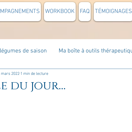
OMPAGNEMENTS
WORKBOOK
FAQ
TÉMOIGNAGES
t légumes de saison
Ma boîte à outils thérapeutiq
à moi...
Rome : voyage
Méditations guidées
 mars 2022
1 min de lecture
e du jour...
s du jour
Croyances et idées reçues
Mises e
Votre communauté
C'est mon histoire
La 