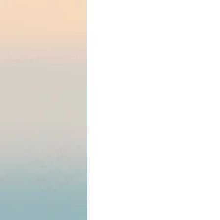
Les lois universelles
J