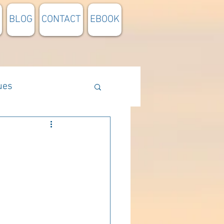
BLOG
CONTACT
EBOOK
ues
Méthodologie
n lumière
pensée du jour