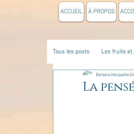
ACCUEIL
À PROPOS
ACC
Tous les posts
Les fruits e
La parentalité
De vous 
Barbara Hocquette
24
La pensé
Enseignements
Pensée
Divers
estime de soi