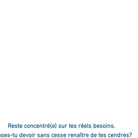
ournal de bord
Terestchenko
Pensée du jour
Reste concentré(e) sur tes réels besoins.
ses-tu devoir sans cesse renaître de tes cendres?