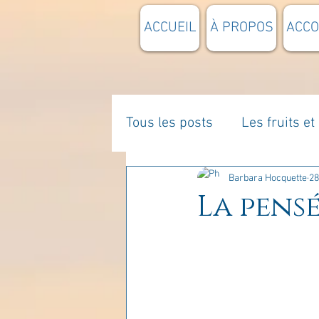
ACCUEIL
À PROPOS
ACC
Tous les posts
Les fruits e
La parentalité
De vous 
Barbara Hocquette
28
La pensé
Enseignements
Pensée
Divers
estime de soi