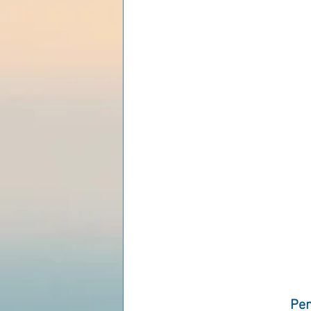
Les lois universelles
J
Pen