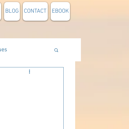
BLOG
CONTACT
EBOOK
ues
Méthodologie
n lumière
pensée du jour