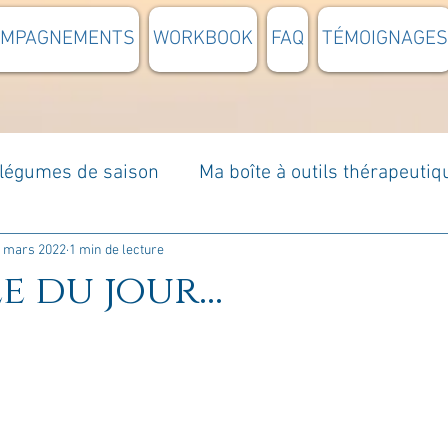
OMPAGNEMENTS
WORKBOOK
FAQ
TÉMOIGNAGES
t légumes de saison
Ma boîte à outils thérapeutiq
à moi...
Rome : voyage
Méditations guidées
 mars 2022
1 min de lecture
e du jour...
s du jour
Croyances et idées reçues
Mises e
Votre communauté
C'est mon histoire
La 