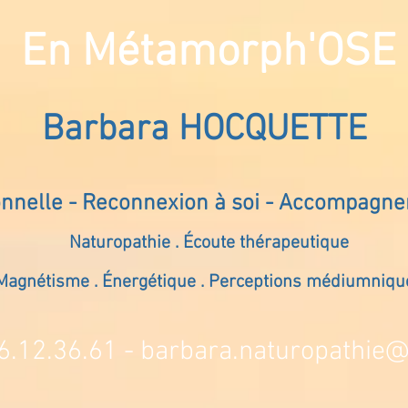
En Métamorph'OSE
Barbara HOCQUETTE
onnelle - Reconnexion à soi - Accompagn
Naturopathie . Écoute thérapeutique
Magnétisme . Énergétique . Perceptions médiumniqu
6.12.36.61 -
barbara.naturopathie@s