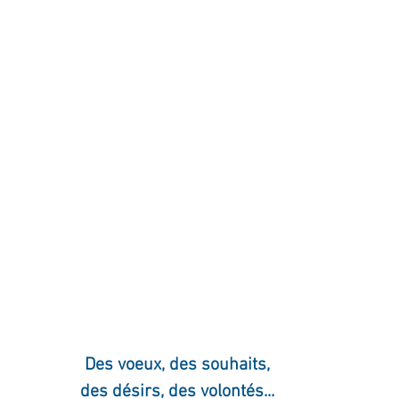
ournal de bord
Terestchenko
Pensée du jour
Des voeux, des souhaits,
des désirs, des volontés...