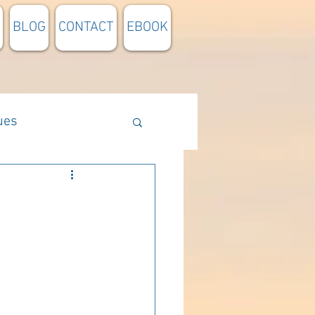
BLOG
CONTACT
EBOOK
ues
Méthodologie
n lumière
pensée du jour