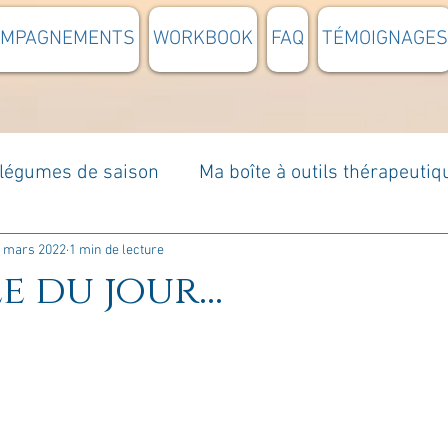
OMPAGNEMENTS
WORKBOOK
FAQ
TÉMOIGNAGES
t légumes de saison
Ma boîte à outils thérapeutiq
à moi...
Rome : voyage
Méditations guidées
 mars 2022
1 min de lecture
e du jour...
s du jour
Croyances et idées reçues
Mises e
Votre communauté
C'est mon histoire
La 