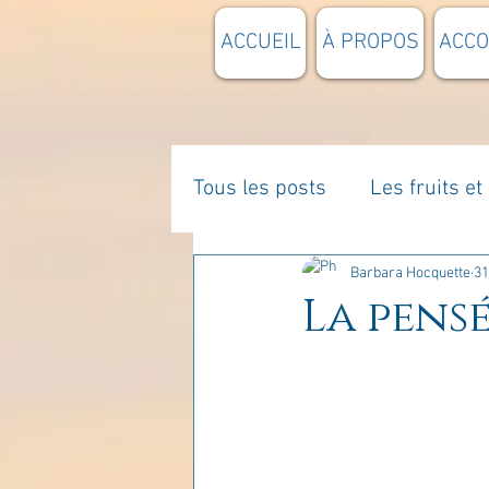
ACCUEIL
À PROPOS
ACC
Tous les posts
Les fruits e
La parentalité
De vous 
Barbara Hocquette
31
La pensé
Enseignements
Pensée
Divers
estime de soi