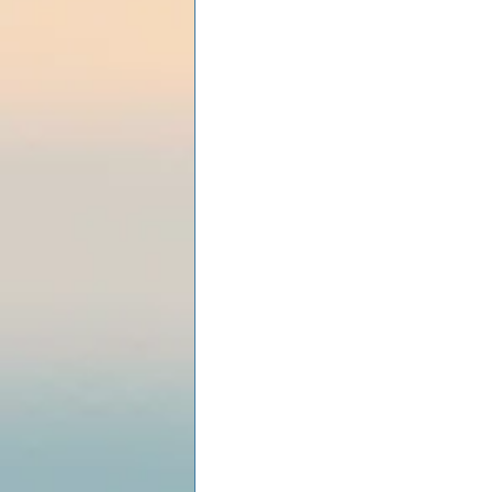
Les lois universelles
J