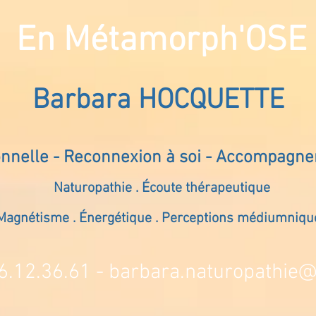
En Métamorph'OSE
Barbara HOCQUETTE
onnelle - Reconnexion à soi - Accompagn
Naturopathie . Écoute thérapeutique
Magnétisme . Énergétique . Perceptions médiumniqu
6.12.36.61 -
barbara.naturopathie@s