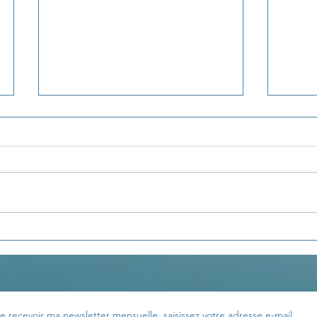
La pensée du jour...
La p
e recevoir ma newsletter mensuelle, saisissez votre adresse e-mail