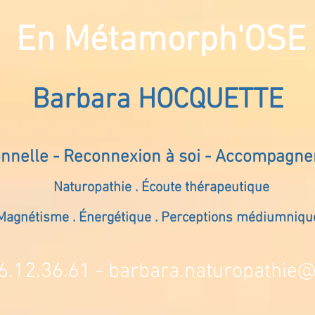
En Métamorph'OSE
Barbara HOCQUETTE
onnelle - Reconnexion à soi - Accompagn
Naturopathie . Écoute thérapeutique
Magnétisme . Énergétique . Perceptions médiumniqu
6.12.36.61 -
barbara.naturopathie@s