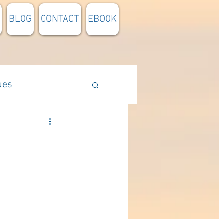
BLOG
CONTACT
EBOOK
ues
Méthodologie
n lumière
pensée du jour