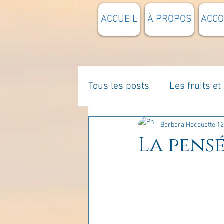
ACCUEIL
À PROPOS
ACC
Tous les posts
Les fruits e
La parentalité
De vous 
Barbara Hocquette
12
La pensé
Enseignements
Pensée
Divers
estime de soi