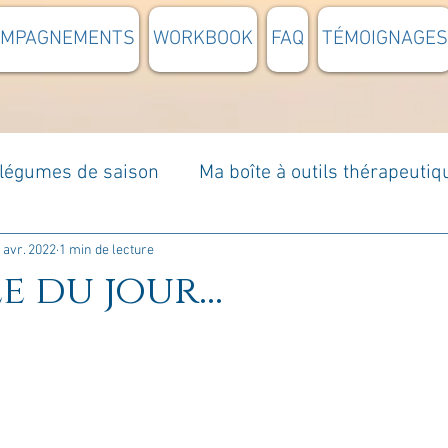
OMPAGNEMENTS
WORKBOOK
FAQ
TÉMOIGNAGES
t légumes de saison
Ma boîte à outils thérapeutiq
à moi...
Rome : voyage
Méditations guidées
 avr. 2022
1 min de lecture
e du jour...
s du jour
Croyances et idées reçues
Mises e
Votre communauté
C'est mon histoire
La 