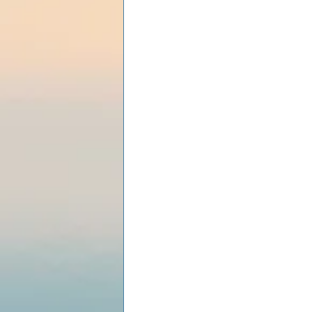
Les lois universelles
J