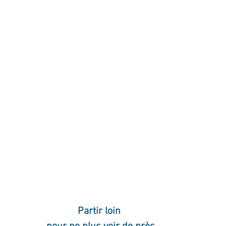
ournal de bord
Terestchenko
Pensée du jour
Partir loin 