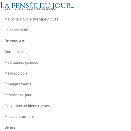
La pensée du jour...
Les fruits et légumes de saison
Ma boîte à outils thérapeutiques
La parentalité
De vous à moi...
Rome : voyage
Méditations guidées
Méthodologie
Enseignements
Pensées du jour
Croyances et idées reçues
Mises en lumière
Divers