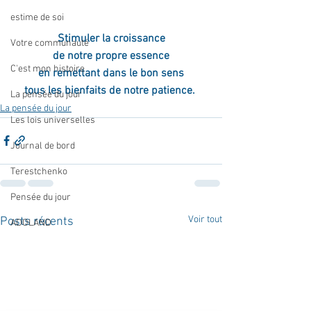
estime de soi
Stimuler la croissance
Votre communauté
de notre propre essence
C'est mon histoire
en remettant dans le bon sens
tous les bienfaits de notre patience. 
La pensée du jour
La pensée du jour
Les lois universelles
Journal de bord
Terestchenko
Pensée du jour
Voir tout
Posts récents
ADOLAND