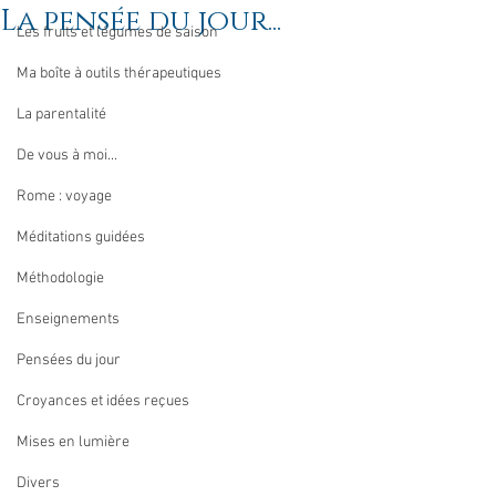
La pensée du jour...
Les fruits et légumes de saison
Ma boîte à outils thérapeutiques
La parentalité
De vous à moi...
Rome : voyage
Méditations guidées
Méthodologie
Enseignements
Pensées du jour
Croyances et idées reçues
Mises en lumière
Divers