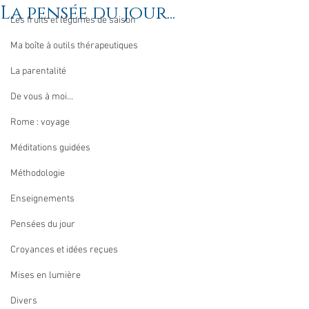
La pensée du jour...
Les fruits et légumes de saison
Ma boîte à outils thérapeutiques
La parentalité
De vous à moi...
Rome : voyage
Méditations guidées
Méthodologie
Enseignements
Pensées du jour
Croyances et idées reçues
Mises en lumière
Divers