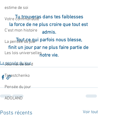
estime de soi
Tu trouveras dans tes faiblesses
Votre communauté
la force de ne plus croire que tout est 
C'est mon histoire
admis.
Tout ce qui parfois nous blesse,
La pensée du jour
finit un jour par ne plus faire partie de 
Les lois universelles
notre vie.
La pensée du jour
Journal de bord
Terestchenko
Pensée du jour
ADOLAND
Voir tout
Posts récents