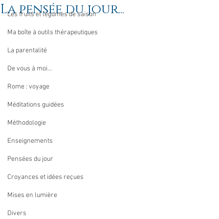
La pensée du jour...
Les fruits et légumes de saison
Ma boîte à outils thérapeutiques
La parentalité
De vous à moi...
Rome : voyage
Méditations guidées
Méthodologie
Enseignements
Pensées du jour
Croyances et idées reçues
Mises en lumière
Divers