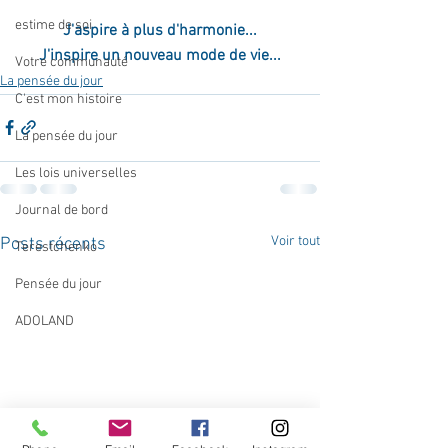
estime de soi
J'aspire à plus d'harmonie...
J'inspire un nouveau mode de vie...
Votre communauté
La pensée du jour
C'est mon histoire
La pensée du jour
Les lois universelles
Journal de bord
Voir tout
Posts récents
Terestchenko
Pensée du jour
ADOLAND