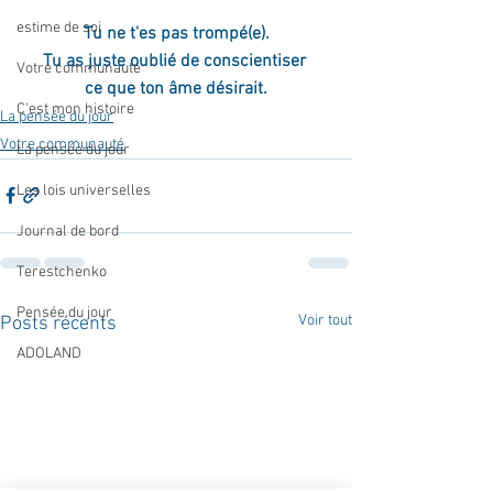
estime de soi
Tu ne t'es pas trompé(e).
Tu as juste oublié de conscientiser 
Votre communauté
ce que ton âme désirait.
C'est mon histoire
La pensée du jour
Votre communauté
La pensée du jour
Les lois universelles
Journal de bord
Terestchenko
Pensée du jour
Voir tout
Posts récents
ADOLAND