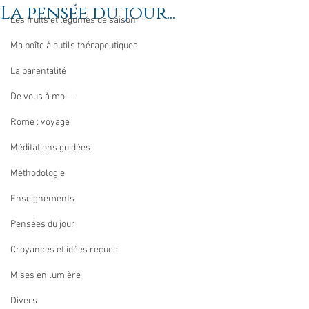
La pensée du jour...
Les fruits et légumes de saison
Ma boîte à outils thérapeutiques
La parentalité
De vous à moi...
Rome : voyage
Méditations guidées
Méthodologie
Enseignements
Pensées du jour
Croyances et idées reçues
Mises en lumière
Divers