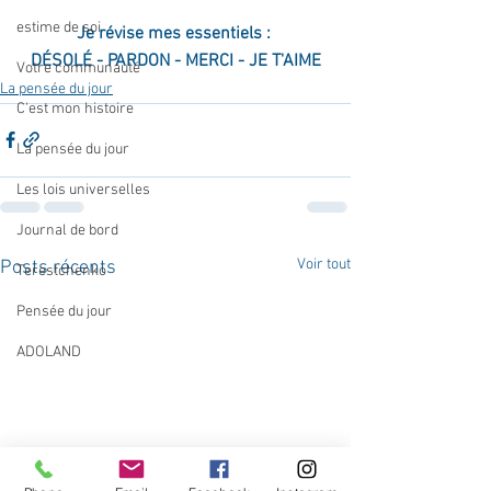
estime de soi
Je révise mes essentiels : 
DÉSOLÉ - PARDON - MERCI - JE T'AIME
Votre communauté
La pensée du jour
C'est mon histoire
La pensée du jour
Les lois universelles
Journal de bord
Voir tout
Posts récents
Terestchenko
Pensée du jour
ADOLAND