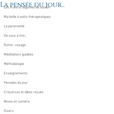
La pensée du jour...
Les fruits et légumes de saison
Ma boîte à outils thérapeutiques
La parentalité
De vous à moi...
Rome : voyage
Méditations guidées
Méthodologie
Enseignements
Pensées du jour
Croyances et idées reçues
Mises en lumière
Divers