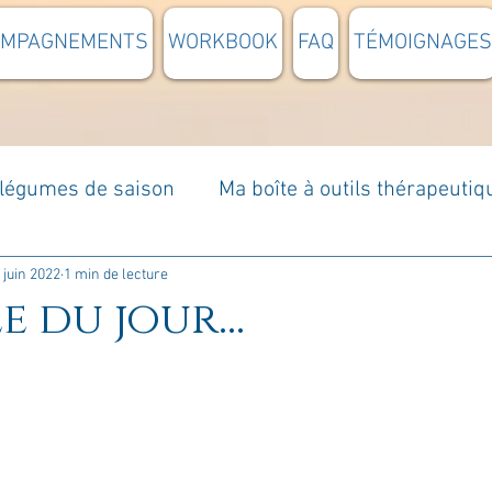
OMPAGNEMENTS
WORKBOOK
FAQ
TÉMOIGNAGES
t légumes de saison
Ma boîte à outils thérapeutiq
à moi...
Rome : voyage
Méditations guidées
 juin 2022
1 min de lecture
e du jour...
s du jour
Croyances et idées reçues
Mises e
Votre communauté
C'est mon histoire
La 