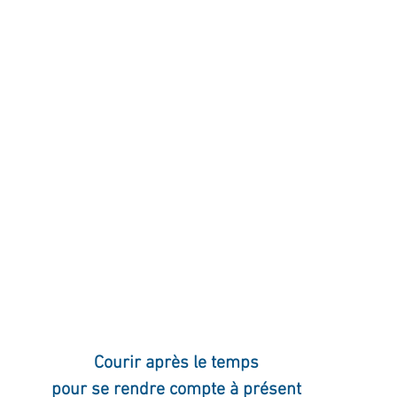
ournal de bord
Terestchenko
Pensée du jour
Courir après le temps
pour se rendre compte à présent