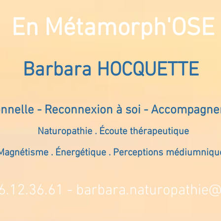
En Métamorph'OSE
Barbara HOCQUETTE
onnelle - Reconnexion à soi - Accompagn
Naturopathie . Écoute thérapeutique
Magnétisme . Énergétique . Perceptions médiumniqu
6.12.36.61 -
barbara.naturopathie@s