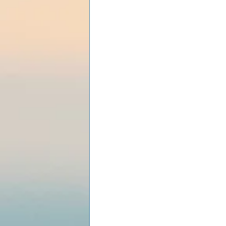
Les lois universelles
J