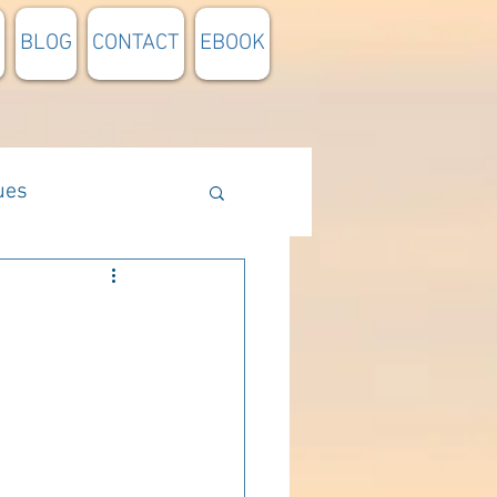
BLOG
CONTACT
EBOOK
ues
Méthodologie
n lumière
pensée du jour