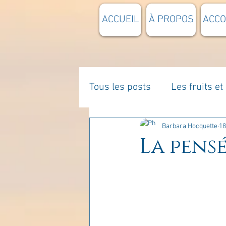
ACCUEIL
À PROPOS
ACC
Tous les posts
Les fruits e
La parentalité
De vous 
Barbara Hocquette
18
La pensé
Enseignements
Pensée
Divers
estime de soi