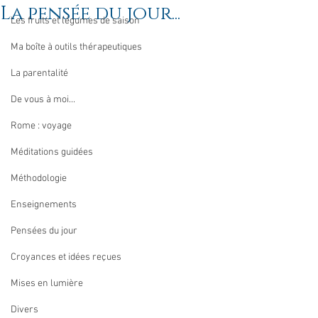
La pensée du jour...
Les fruits et légumes de saison
Ma boîte à outils thérapeutiques
La parentalité
De vous à moi...
Rome : voyage
Méditations guidées
Méthodologie
Enseignements
Pensées du jour
Croyances et idées reçues
Mises en lumière
Divers