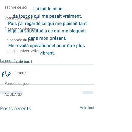
estime de soi
J'ai fait le bilan
de tout ce qui me pesait vraiment.
Votre communauté
Puis j'ai regardé ce qui me plaisait tant
C'est mon histoire
et je l'ai substitué à ce qui me bloquait 
dans mon présent.
La pensée du jour
Me revoilà opérationnel pour être plus 
Les lois universelles
vibrant.
La pensée du jour
Journal de bord
Terestchenko
Pensée du jour
ADOLAND
Voir tout
Posts récents