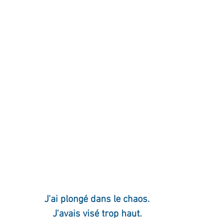
ournal de bord
Terestchenko
Pensée du jour
J'ai plongé dans le chaos.
J'avais visé trop haut.