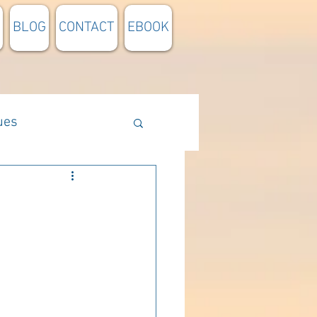
BLOG
CONTACT
EBOOK
ues
Méthodologie
n lumière
pensée du jour