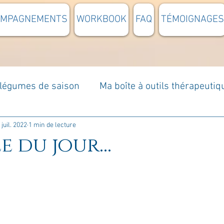
OMPAGNEMENTS
WORKBOOK
FAQ
TÉMOIGNAGES
t légumes de saison
Ma boîte à outils thérapeutiq
à moi...
Rome : voyage
Méditations guidées
 juil. 2022
1 min de lecture
e du jour...
s du jour
Croyances et idées reçues
Mises e
Votre communauté
C'est mon histoire
La 