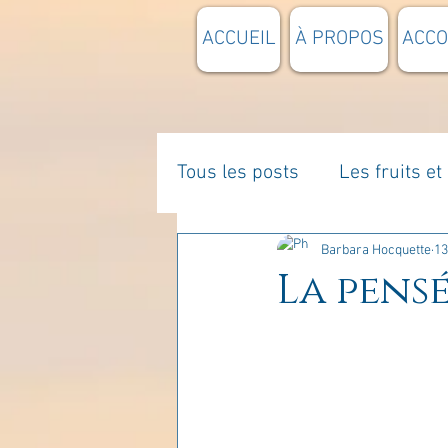
ACCUEIL
À PROPOS
ACC
Tous les posts
Les fruits e
La parentalité
De vous 
Barbara Hocquette
13
La pensé
Enseignements
Pensée
Divers
estime de soi