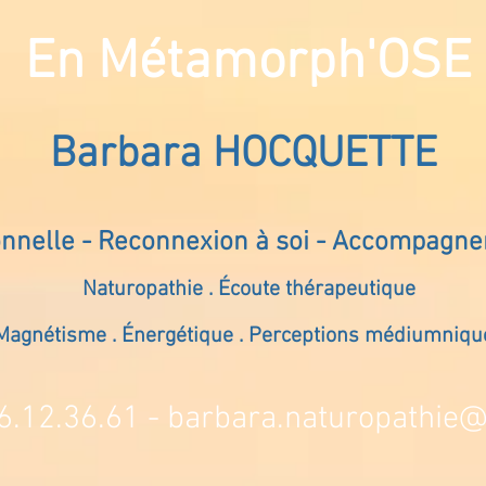
En Métamorph'OSE
Barbara HOCQUETTE
onnelle - Reconnexion à soi - Accompagn
Naturopathie . Écoute thérapeutique
Magnétisme . Énergétique . Perceptions médiumniqu
6.12.36.61 -
barbara.naturopathie@s