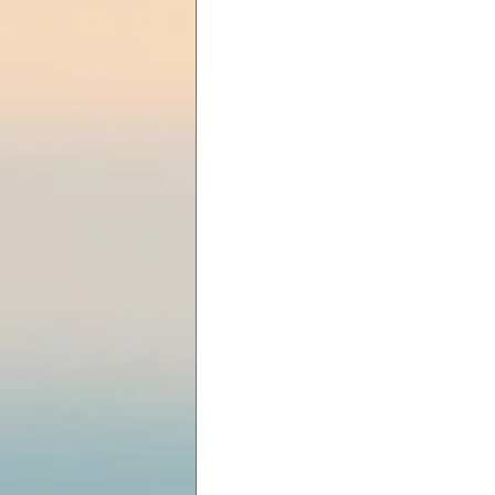
Les lois universelles
J