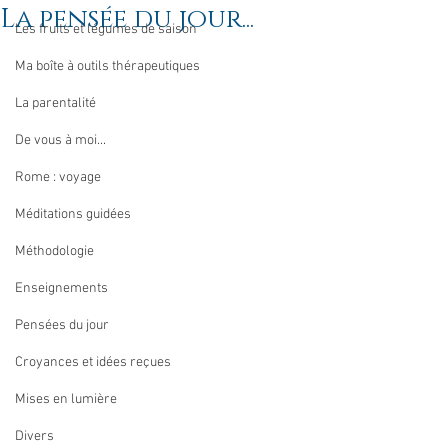
La pensée du jour...
Les fruits et légumes de saison
Ma boîte à outils thérapeutiques
La parentalité
De vous à moi...
Rome : voyage
Méditations guidées
Méthodologie
Enseignements
Pensées du jour
Croyances et idées reçues
Mises en lumière
Divers