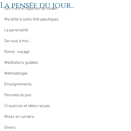
La pensée du jour...
Les fruits et légumes de saison
Ma boîte à outils thérapeutiques
La parentalité
De vous à moi...
Rome : voyage
Méditations guidées
Méthodologie
Enseignements
Pensées du jour
Croyances et idées reçues
Mises en lumière
Divers