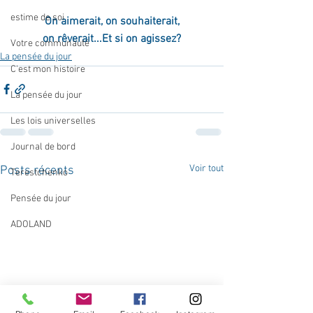
estime de soi
On aimerait, on souhaiterait,
on rêverait...Et si on agissez?
Votre communauté
La pensée du jour
C'est mon histoire
La pensée du jour
Les lois universelles
Journal de bord
Voir tout
Posts récents
Terestchenko
Pensée du jour
ADOLAND