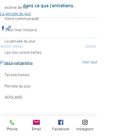
dans ce que j'entretiens.
estime de soi
La pensée du jour
Votre communauté
C'est mon histoire
La pensée du jour
Les lois universelles
Voir tout
Posts récents
Journal de bord
Terestchenko
Pensée du jour
ADOLAND
Phone
Email
Facebook
Instagram