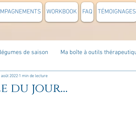
OMPAGNEMENTS
WORKBOOK
FAQ
TÉMOIGNAGES
t légumes de saison
Ma boîte à outils thérapeutiq
à moi...
Rome : voyage
Méditations guidées
 août 2022
1 min de lecture
e du jour...
s du jour
Croyances et idées reçues
Mises e
Votre communauté
C'est mon histoire
La 