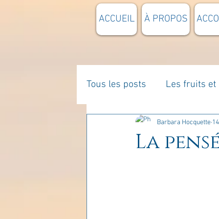
ACCUEIL
À PROPOS
ACC
Tous les posts
Les fruits e
La parentalité
De vous 
Barbara Hocquette
14
La pensé
Enseignements
Pensée
Divers
estime de soi