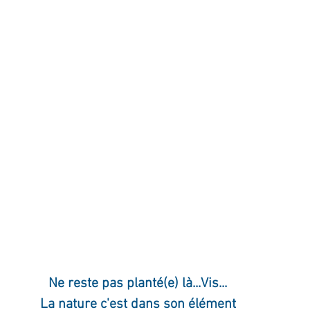
ournal de bord
Terestchenko
Pensée du jour
Ne reste pas planté(e) là...Vis...
La nature c'est dans son élément