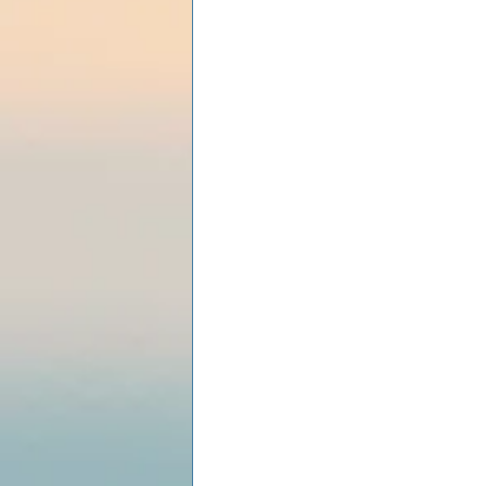
Les lois universelles
J