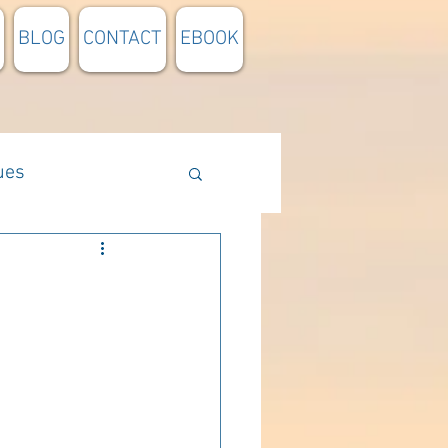
BLOG
CONTACT
EBOOK
ues
Méthodologie
n lumière
pensée du jour