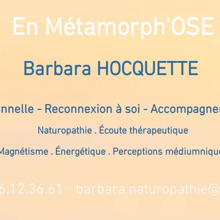
En Métamorph'OSE
Barbara HOCQUETTE
onnelle - Reconnexion à soi - Accompagn
Naturopathie . Écoute thérapeutique
Magnétisme . Énergétique . Perceptions médiumniqu
6.12.36.61 -
barbara.naturopathie@s