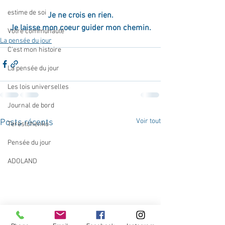
estime de soi
Je ne crois en rien.
Je laisse mon coeur guider mon chemin.
Votre communauté
La pensée du jour
C'est mon histoire
La pensée du jour
Les lois universelles
Journal de bord
Voir tout
Posts récents
Terestchenko
Pensée du jour
ADOLAND