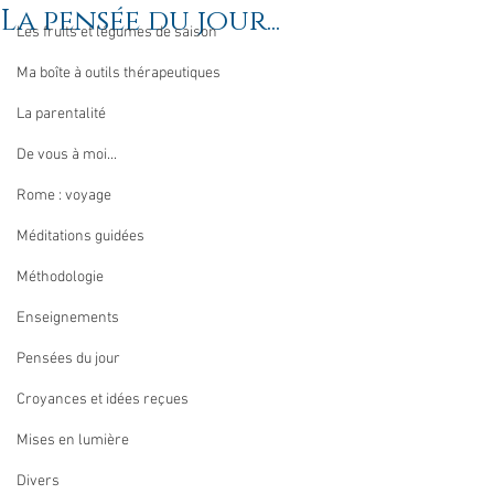
La pensée du jour...
Les fruits et légumes de saison
Ma boîte à outils thérapeutiques
La parentalité
De vous à moi...
Rome : voyage
Méditations guidées
Méthodologie
Enseignements
Pensées du jour
Croyances et idées reçues
Mises en lumière
Divers