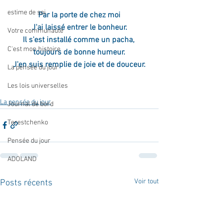
estime de soi
Par la porte de chez moi
J'ai laissé entrer le bonheur.
Votre communauté
Il s'est installé comme un pacha, 
C'est mon histoire
toujours de bonne humeur.
J'en suis remplie de joie et de douceur.
La pensée du jour
Les lois universelles
La pensée du jour
Journal de bord
Terestchenko
Pensée du jour
ADOLAND
Voir tout
Posts récents