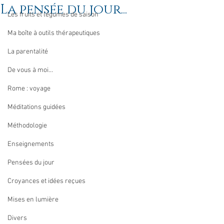
La pensée du jour...
Les fruits et légumes de saison
Ma boîte à outils thérapeutiques
La parentalité
De vous à moi...
Rome : voyage
Méditations guidées
Méthodologie
Enseignements
Pensées du jour
Croyances et idées reçues
Mises en lumière
Divers