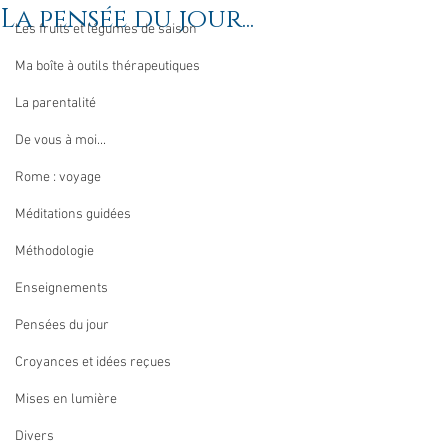
La pensée du jour...
Les fruits et légumes de saison
Ma boîte à outils thérapeutiques
La parentalité
De vous à moi...
Rome : voyage
Méditations guidées
Méthodologie
Enseignements
Pensées du jour
Croyances et idées reçues
Mises en lumière
Divers