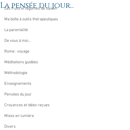
La pensée du jour...
Les fruits et légumes de saison
Ma boîte à outils thérapeutiques
La parentalité
De vous à moi...
Rome : voyage
Méditations guidées
Méthodologie
Enseignements
Pensées du jour
Croyances et idées reçues
Mises en lumière
Divers