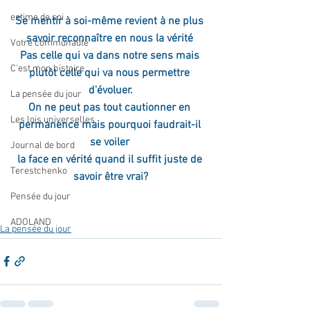
estime de soi
Se mentir à soi-même revient à ne plus 
savoir reconnaître en nous la vérité 
Votre communauté
Pas celle qui va dans notre sens mais 
C'est mon histoire
plutôt celle qui va nous permettre 
d'évoluer.
La pensée du jour
On ne peut pas tout cautionner en 
Les lois universelles
permanence mais pourquoi faudrait-il 
se voiler 
Journal de bord
la face en vérité quand il suffit juste de 
Terestchenko
savoir être vrai?
Pensée du jour
ADOLAND
La pensée du jour