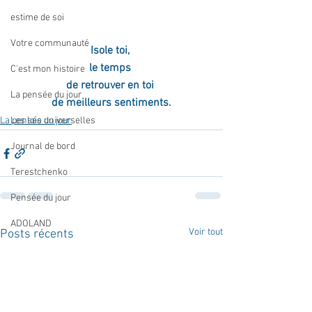
estime de soi
Votre communauté
Isole toi, 
le temps 
C'est mon histoire
de retrouver en toi 
La pensée du jour
de meilleurs sentiments.
Les lois universelles
La pensée du jour
Journal de bord
Terestchenko
Pensée du jour
ADOLAND
Voir tout
Posts récents