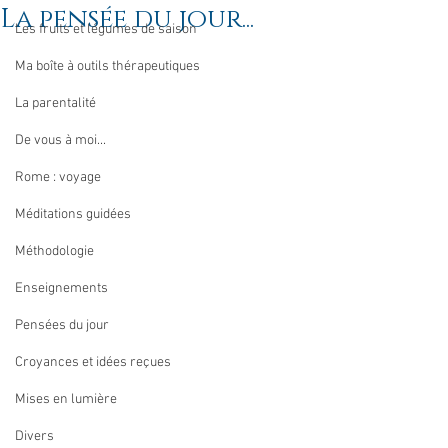
La pensée du jour...
Les fruits et légumes de saison
Ma boîte à outils thérapeutiques
La parentalité
De vous à moi...
Rome : voyage
Méditations guidées
Méthodologie
Enseignements
Pensées du jour
Croyances et idées reçues
Mises en lumière
Divers