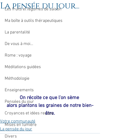
La pensée du jour...
Les fruits et légumes de saison
Ma boîte à outils thérapeutiques
La parentalité
De vous à moi...
Rome : voyage
Méditations guidées
Méthodologie
Enseignements
On récolte ce que l'on sème 
Pensées du jour
alors plantons les graines de notre bien-
être.
Croyances et idées reçues
Votre communauté
Mises en lumière
La pensée du jour
Divers