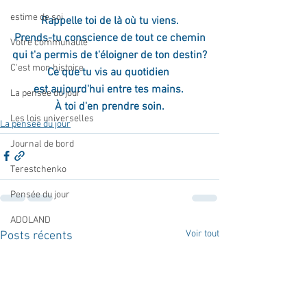
estime de soi
Rappelle toi de là où tu viens.
Prends-tu conscience de tout ce chemin
Votre communauté
qui t'a permis de t'éloigner de ton destin?
C'est mon histoire
Ce que tu vis au quotidien 
est aujourd'hui entre tes mains. 
La pensée du jour
À toi d'en prendre soin.
Les lois universelles
La pensée du jour
Journal de bord
Terestchenko
Pensée du jour
ADOLAND
Voir tout
Posts récents