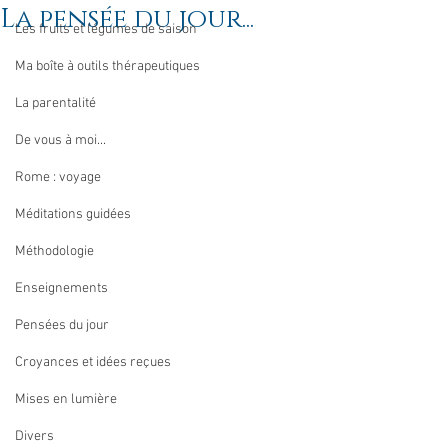
La pensée du jour...
Les fruits et légumes de saison
Ma boîte à outils thérapeutiques
La parentalité
De vous à moi...
Rome : voyage
Méditations guidées
Méthodologie
Enseignements
Pensées du jour
Croyances et idées reçues
Mises en lumière
Divers