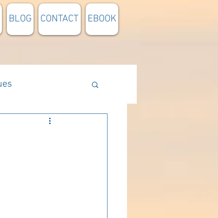
BLOG
CONTACT
EBOOK
ues
Méthodologie
n lumière
pensée du jour