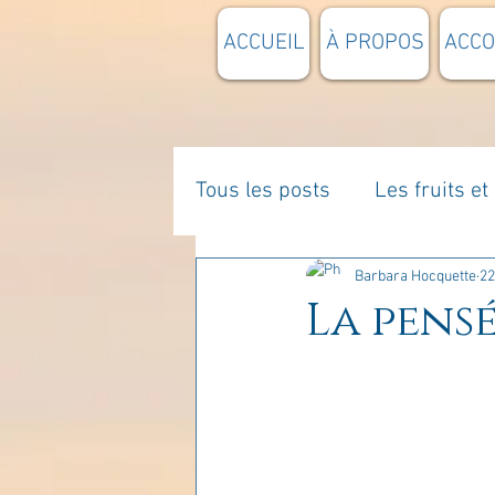
ACCUEIL
À PROPOS
ACC
Tous les posts
Les fruits e
La parentalité
De vous 
Barbara Hocquette
22
La pensé
Enseignements
Pensée
Divers
estime de soi