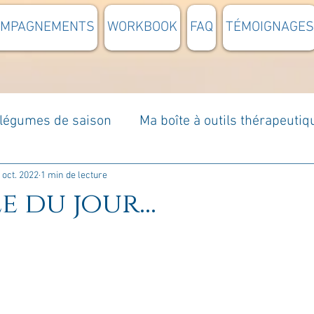
OMPAGNEMENTS
WORKBOOK
FAQ
TÉMOIGNAGES
t légumes de saison
Ma boîte à outils thérapeutiq
à moi...
Rome : voyage
Méditations guidées
 oct. 2022
1 min de lecture
e du jour...
s du jour
Croyances et idées reçues
Mises e
Votre communauté
C'est mon histoire
La 