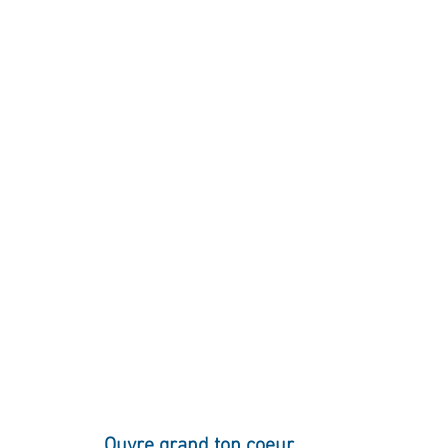
ournal de bord
Terestchenko
Pensée du jour
Ouvre grand ton coeur