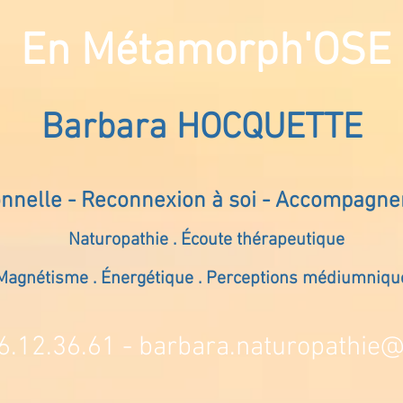
En Métamorph'OSE
Barbara HOCQUETTE
onnelle - Reconnexion à soi - Accompagn
Naturopathie . Écoute thérapeutique
Magnétisme . Énergétique . Perceptions médiumniqu
6.12.36.61 -
barbara.naturopathie@s