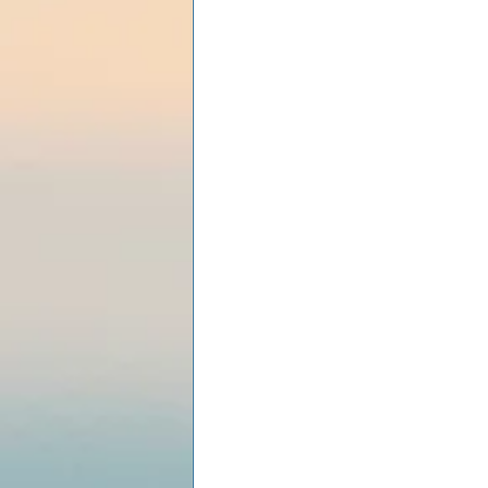
Les lois universelles
J