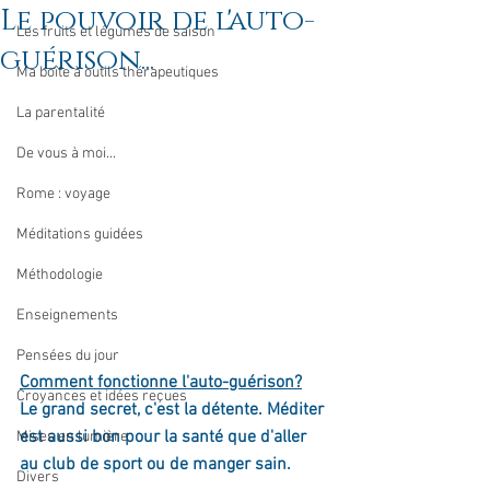
Le pouvoir de l'auto-
Les fruits et légumes de saison
guérison...
Ma boîte à outils thérapeutiques
La parentalité
De vous à moi...
Rome : voyage
Méditations guidées
Méthodologie
Enseignements
Pensées du jour
Comment fonctionne l'auto-guérison?
Croyances et idées reçues
Le grand secret, c'est la détente. Méditer 
est aussi bon pour la santé que d'aller 
Mises en lumière
au club de sport ou de manger sain.
Divers