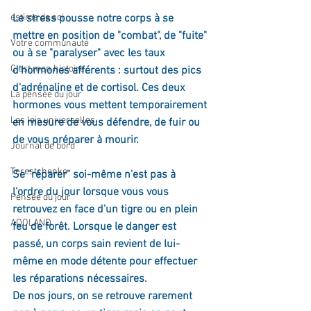
estime de soi
Le stress pousse notre corps à se 
mettre en position de "combat", de "fuite" 
Votre communauté
ou à se "paralyser" avec les taux 
C'est mon histoire
d'hormones afférents : surtout des pics 
d'adrénaline et de cortisol. Ces deux 
La pensée du jour
hormones vous mettent temporairement 
Les lois universelles
en mesure de vous défendre, de fuir ou 
de vous préparer à mourir.
Journal de bord
Terestchenko
Se "réparer" soi-même n'est pas à 
l'ordre du jour lorsque vous vous 
Pensée du jour
retrouvez en face d'un tigre ou en plein 
ADOLAND
feu de forêt. Lorsque le danger est 
passé, un corps sain revient de lui-
même en mode détente pour effectuer 
les réparations nécessaires.
De nos jours, on se retrouve rarement 