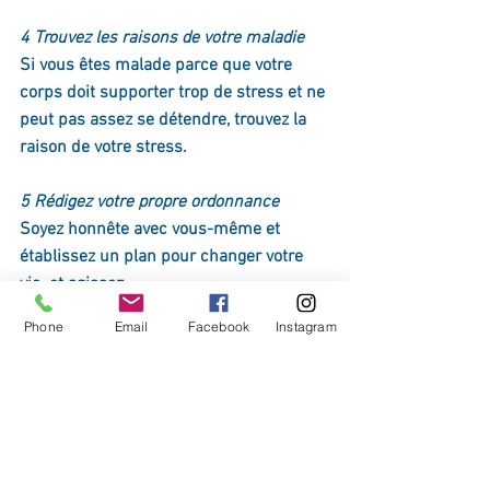
4 Trouvez les raisons de votre maladie
Si vous êtes malade parce que votre 
corps doit supporter trop de stress et ne 
peut pas assez se détendre, trouvez la 
raison de votre stress.
5 Rédigez votre propre ordonnance
Soyez honnête avec vous-même et 
établissez un plan pour changer votre 
vie. et agissez.
Phone
Email
Facebook
Instagram
6 Ne nous focalisez pas sur le résultat
Faites de votre mieux et lâchez prise. 
Vous ne serez peut-être pas pas guéri, 
mais vous serez "sauvé".
Source : "Quand le pouvoir de la pensée 