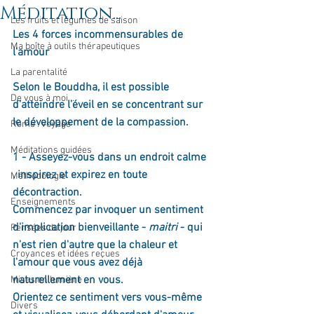
Méditation...
Les fruits et légumes de saison
Les 4 forces incommensurables de 
Ma boîte à outils thérapeutiques
l'amour
La parentalité
Selon le Bouddha, il est possible 
De vous à moi...
d'atteindre l'éveil en se concentrant sur 
le développement de la compassion.
Rome : voyage
Méditations guidées
1 - Asseyez-vous dans un endroit calme 
, inspirez et expirez en toute 
Méthodologie
décontraction.
Enseignements
Commencez par invoquer un sentiment 
d'implication bienveillante - 
maitri
 - qui 
Pensées du jour
n'est rien d'autre que la chaleur et 
Croyances et idées reçues
l'amour que vous avez déjà 
naturellement en vous.
Mises en lumière
Orientez ce sentiment vers vous-même 
Divers