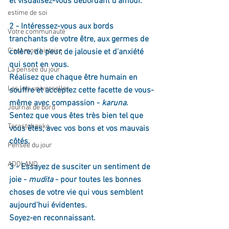
et visualisez-vous débordant d'amour.
estime de soi
2 - Intéressez-vous aux bords 
Votre communauté
tranchants de votre être, aux germes de 
C'est mon histoire
colère, de peur, de jalousie et d'anxiété 
qui sont en vous. 
La pensée du jour
Réalisez que chaque être humain en 
Les lois universelles
souffre et acceptez cette facette de vous-
même avec compassion - 
karuna.
Journal de bord
Sentez que vous êtes très bien tel que 
Terestchenko
vous êtes, avec vos bons et vos mauvais 
côtés.
Pensée du jour
ADOLAND
3 - Essayez de susciter un sentiment de 
joie - 
mudita 
- pour toutes les bonnes 
choses de votre vie qui vous semblent 
aujourd'hui évidentes. 
Soyez-en reconnaissant.