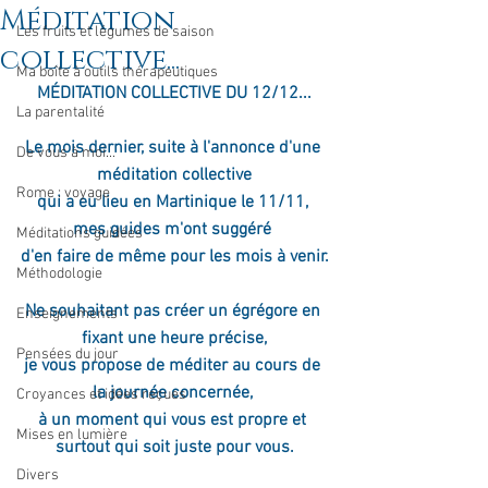
Méditation
Les fruits et légumes de saison
collective...
Ma boîte à outils thérapeutiques
MÉDITATION COLLECTIVE DU 12/12...
La parentalité
Le mois dernier, suite à l'annonce d'une 
De vous à moi...
méditation collective
Rome : voyage
qui a eu lieu en Martinique le 11/11, 
mes guides m'ont suggéré 
Méditations guidées
d'en faire de même pour les mois à venir.
Méthodologie
Ne souhaitant pas créer un égrégore en 
Enseignements
fixant une heure précise,
Pensées du jour
je vous propose de méditer au cours de 
la journée concernée, 
Croyances et idées reçues
à un moment qui vous est propre et 
Mises en lumière
surtout qui soit juste pour vous.
Divers