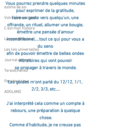
Vous pourrez prendre quelques minutes 
estime de soi
pour exprimer de la gratitude, 
faire un geste vers quelqu'un, une 
Votre communauté
offrande, un rituel, allumer une bougie, 
C'est mon histoire
émettre une pensée d'amour 
La pensée du jour
inconditionnel....tout ce qui pour vous a 
du sens 
Les lois universelles
afin de pouvoir émettre de belles ondes 
Journal de bord
vibratoires qui vont pouvoir 
se propager à travers le monde.
Terestchenko
Pensée du jour
Les guides m'ont parlé du 12/12, 1/1, 
2/2, 3/3, etc....
ADOLAND
J'ai interprété cela comme un compte à 
rebours, une préparation à quelque 
chose.
Comme d'habitude, je ne creuse pas 