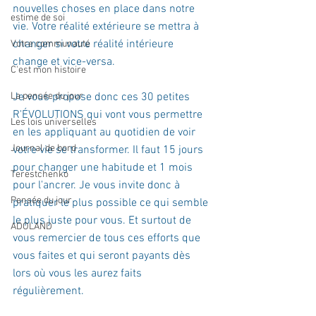
nouvelles choses en place dans notre 
estime de soi
vie. Votre réalité extérieure se mettra à 
changer si votre réalité intérieure 
Votre communauté
change et vice-versa.  
C'est mon histoire
La pensée du jour
Je vous propose donc ces 30 petites 
R'ÉVOLUTIONS qui vont vous permettre 
Les lois universelles
en les appliquant au quotidien de voir 
Journal de bord
votre vie se transformer. Il faut 15 jours 
pour changer une habitude et 1 mois 
Terestchenko
pour l'ancrer. Je vous invite donc à 
Pensée du jour
pratiquer le plus possible ce qui semble 
le plus juste pour vous. Et surtout de 
ADOLAND
vous remercier de tous ces efforts que 
vous faites et qui seront payants dès 
lors où vous les aurez faits 
régulièrement.  