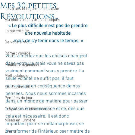
Mes 30 petites
Les fruits et légumes de saison
R'évolutions...
Ma boîte à outils thérapeutiques
« Le plus difficile n'est pas de prendre 
La parentalité
une nouvelle habitude 
mais de s'y tenir dans le temps. »
De vous à moi...
Rome : voyage
Vous aimeriez que les choses changent 
dans votre vie mais vous ne savez pas 
Méditations guidées
vraiment comment vous y prendre. La 
Méthodologie
seule volonté ne suffit pas, il faut 
pouvoir agir en conséquence de nos 
Enseignements
pensées. Nous nous sommes incarnés 
Pensées du jour
dans un monde de matière pour passer 
à l'action en conscience et ce, dès que 
Croyances et idées reçues
cela est nécessaire. Il est donc 
Mises en lumière
important pour se métamorphoser, se 
transformer de l'intérieur, oser mettre de 
Divers