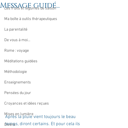
Message guidé...
Les fruits et légumes de saison
Ma boîte à outils thérapeutiques
La parentalité
De vous à moi...
Rome : voyage
Méditations guidées
Méthodologie
Enseignements
Pensées du jour
Croyances et idées reçues
Mises en lumière
Après la pluie vient toujours le beau 
temps, diront certains. Et pour cela ils 
Divers