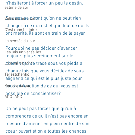
n'hésiteront à forcer un peu le destin.
estime de soi
D'autres se diront qu'on ne peut rien 
Votre communauté
changer à ce qui est et que tout ce qu'ils 
C'est mon histoire
ont mérité, ils sont en train de le payer.
La pensée du jour
Pourquoi ne pas décider d'avancer 
Les lois universelles
toujours plus sereinement sur le 
chemin qui se trace sous vos pieds à 
Journal de bord
chaque fois que vous décidez de vous 
Terestchenko
aligner à ce qui est le plus juste pour 
Pensée du jour
vous en fonction de ce qui vous est 
possible de conscientiser?
ADOLAND
On ne peut pas forcer quelqu'un à 
comprendre ce qu'il n'est pas encore en 
mesure d'amener en plein centre de son 
coeur ouvert et on a toutes les chances 