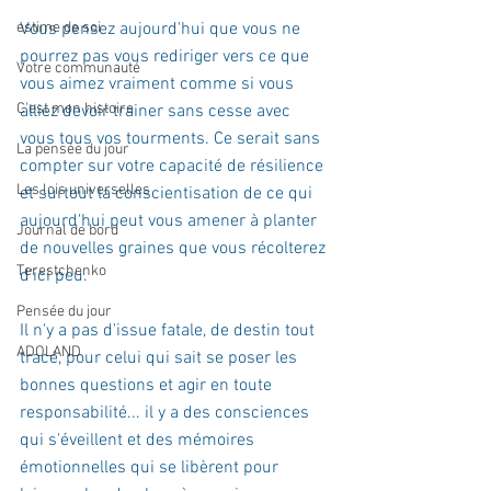
estime de soi
Vous pensez aujourd'hui que vous ne 
pourrez pas vous rediriger vers ce que 
Votre communauté
vous aimez vraiment comme si vous 
C'est mon histoire
alliez devoir trainer sans cesse avec 
vous tous vos tourments. Ce serait sans 
La pensée du jour
compter sur votre capacité de résilience 
Les lois universelles
et surtout la conscientisation de ce qui 
aujourd'hui peut vous amener à planter 
Journal de bord
de nouvelles graines que vous récolterez 
Terestchenko
d'ici peu. 
Pensée du jour
Il n'y a pas d'issue fatale, de destin tout 
ADOLAND
tracé, pour celui qui sait se poser les 
bonnes questions et agir en toute 
responsabilité... il y a des consciences 
qui s'éveillent et des mémoires 
émotionnelles qui se libèrent pour 