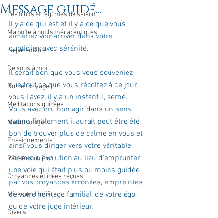
Message guidé...
Les fruits et légumes de saison
Il y a ce qui est et il y a ce que vous 
Ma boîte à outils thérapeutiques
aimeriez voir arriver dans votre 
quotidien avec sérénité. 
La parentalité
De vous à moi...
Il serait bon que vous vous souveniez 
que tout ce que vous récoltez à ce jour, 
Rome : voyage
vous l'avez, il y a un instant T, semé. 
Méditations guidées
Vous avez cru bon agir dans un sens 
quand finalement il aurait peut être été 
Méthodologie
bon de trouver plus de calme en vous et 
Enseignements
ainsi vous diriger vers votre véritable 
chemin d'évolution au lieu d'emprunter 
Pensées du jour
une voie qui était plus ou moins guidée 
Croyances et idées reçues
par vos croyances erronées, empreintes 
de votre héritage familial, de votre égo 
Mises en lumière
ou de votre juge intérieur. 
Divers