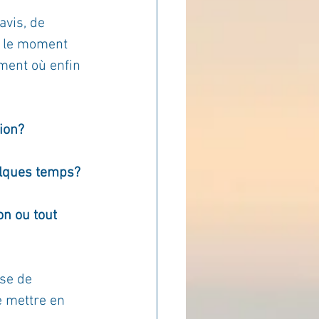
avis, de 
ADOLAND
e le moment 
oment où enfin 
tion?
elques temps? 
on ou tout 
se de 
e mettre en 