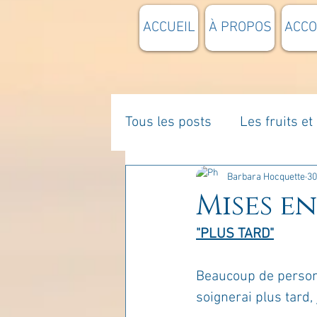
ACCUEIL
À PROPOS
ACC
Tous les posts
Les fruits e
La parentalité
De vous 
Barbara Hocquette
30
Mises en
"PLUS TARD"
Enseignements
Pensée
Beaucoup de personne
Divers
estime de soi
soignerai plus tard, j'