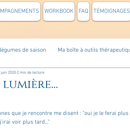
OMPAGNEMENTS
WORKBOOK
FAQ
TÉMOIGNAGES
t légumes de saison
Ma boîte à outils thérapeutiq
à moi...
Rome : voyage
Méditations guidées
 juin 2020
2 min de lecture
 lumière...
s du jour
Croyances et idées reçues
Mises e
s que je rencontre me disent : "oui je le ferai plus 
Votre communauté
C'est mon histoire
La 
irai voir plus tard..."