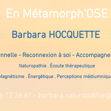
En Métamorph'OSE
Barbara HOCQUETTE
onnelle - Reconnexion à soi - Accompagn
Naturopathie . Écoute thérapeutique
Magnétisme . Énergétique . Perceptions médiumniqu
6.12.36.61 -
barbara.naturopathie@s