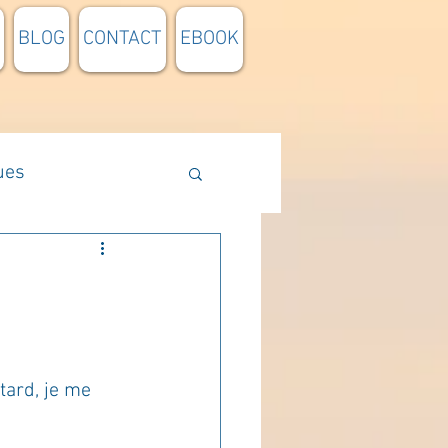
BLOG
CONTACT
EBOOK
ues
Méthodologie
n lumière
tard, je me 
pensée du jour