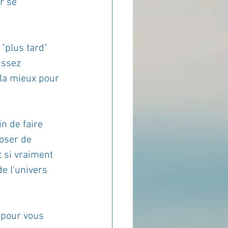
r se 
"plus tard" 
ussez 
 la mieux pour 
n de faire 
oser de 
t si vraiment 
de l'univers 
 pour vous 