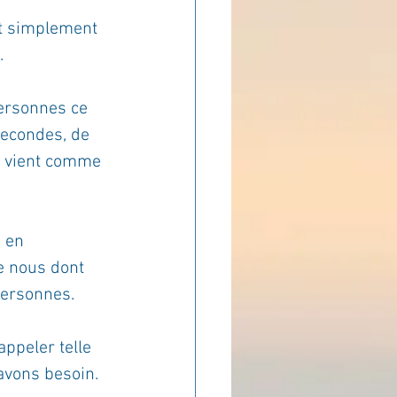
ut simplement 
ADOLAND
.
ersonnes ce 
secondes, de 
us vient comme 
 en 
e nous dont 
personnes.
ppeler telle 
avons besoin.