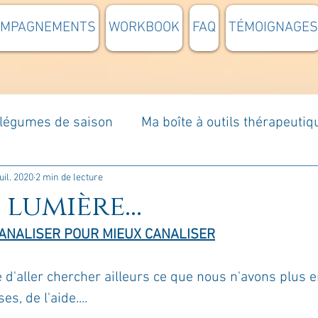
OMPAGNEMENTS
WORKBOOK
FAQ
TÉMOIGNAGES
t légumes de saison
Ma boîte à outils thérapeutiq
à moi...
Rome : voyage
Méditations guidées
juil. 2020
2 min de lecture
 lumière...
ANALISER POUR MIEUX CANALISER
s du jour
Croyances et idées reçues
Mises e
 d'aller chercher ailleurs ce que nous n'avons plus e
Votre communauté
C'est mon histoire
La 
s, de l'aide....