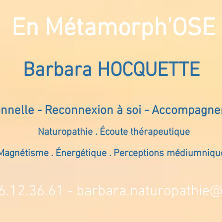
En Métamorph'OSE
Barbara HOCQUETTE
onnelle - Reconnexion à soi - Accompagn
Naturopathie . Écoute thérapeutique
Magnétisme . Énergétique . Perceptions médiumniqu
6.12.36.61 -
barbara.naturopathie@s