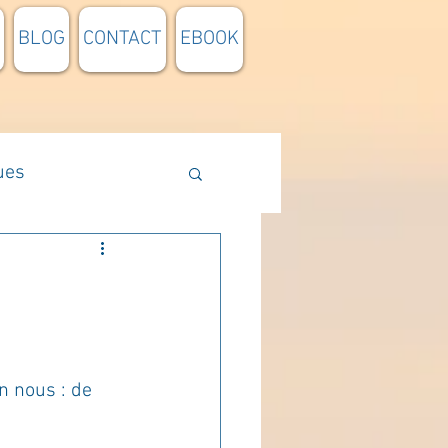
BLOG
CONTACT
EBOOK
ues
Méthodologie
n lumière
n nous : de 
pensée du jour