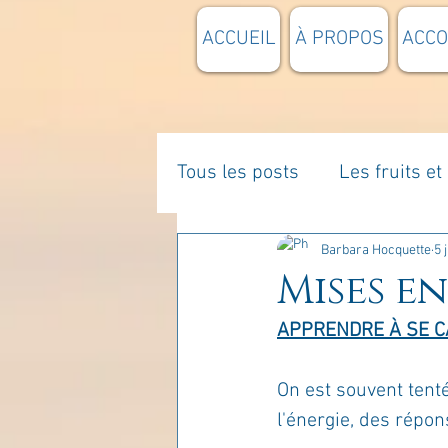
ACCUEIL
À PROPOS
ACC
Tous les posts
Les fruits e
La parentalité
De vous 
Barbara Hocquette
5 
Mises en
APPRENDRE À SE C
Enseignements
Pensée
On est souvent tenté
Divers
estime de soi
l'énergie, des réponse