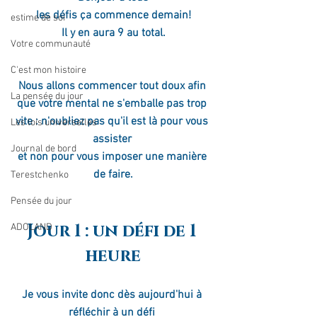
les défis ça commence demain!
estime de soi
Il y en aura 9 au total.
Votre communauté
C'est mon histoire
Nous allons commencer tout doux afin 
La pensée du jour
que votre mental ne s'emballe pas trop 
vite : n'oubliez pas qu'il est là pour vous 
Les lois universelles
assister 
Journal de bord
et non pour vous imposer une manière 
de faire.
Terestchenko
Pensée du jour
Jour 1 : un défi de 1 
ADOLAND
heure
Je vous invite donc dès aujourd'hui à 
réfléchir à un défi 