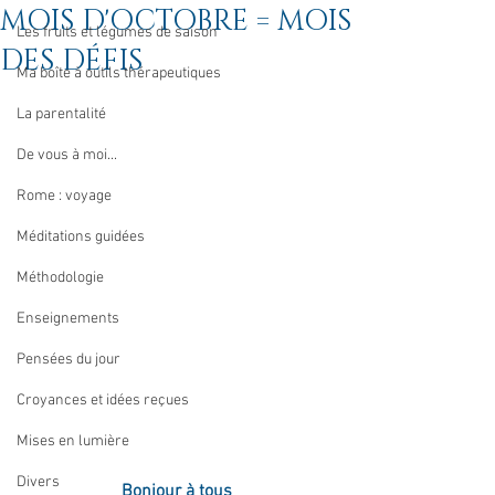
MOIS D'OCTOBRE = MOIS
Les fruits et légumes de saison
DES DÉFIS
Ma boîte à outils thérapeutiques
La parentalité
De vous à moi...
Rome : voyage
Méditations guidées
Méthodologie
Enseignements
Pensées du jour
Croyances et idées reçues
Mises en lumière
Divers
Bonjour à tous