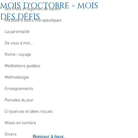
MOIS D'OCTOBRE = MOIS
Les fruits et légumes de saison
DES DÉFIS
Ma boîte à outils thérapeutiques
La parentalité
De vous à moi...
Rome : voyage
Méditations guidées
Méthodologie
Enseignements
Pensées du jour
Croyances et idées reçues
Mises en lumière
Divers
Bonjour à tous..