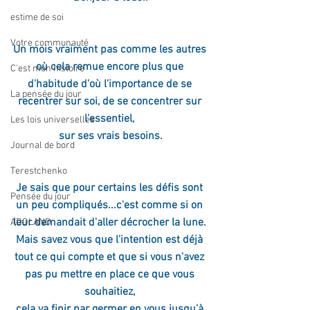
estime de soi
Votre communauté
Un mois vraiment pas comme les autres 
où cela remue encore plus que 
C'est mon histoire
d'habitude d'où l'importance de se 
La pensée du jour
recentrer sur soi, de se concentrer sur 
l'essentiel, 
Les lois universelles
sur ses vrais besoins.
Journal de bord
Terestchenko
Je sais que pour certains les défis sont 
Pensée du jour
un peu compliqués...c'est comme si on 
leur demandait d'aller décrocher la lune. 
ADOLAND
Mais savez vous que l'intention est déjà 
tout ce qui compte et que si vous n'avez 
pas pu mettre en place ce que vous 
souhaitiez, 
cela va finir par germer en vous jusqu'à 