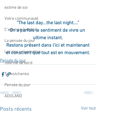
estime de soi
Votre communauté
"The last day...the last night...."
C'est mon histoire
On a parfois le sentiment de vivre un 
ultime instant.
La pensée du jour
Restons présent dans l'ici et maintenant
Les lois universelles
et conscient que tout est en mouvement.
Pensée du jour
Journal de bord
Terestchenko
Pensée du jour
ADOLAND
Voir tout
Posts récents