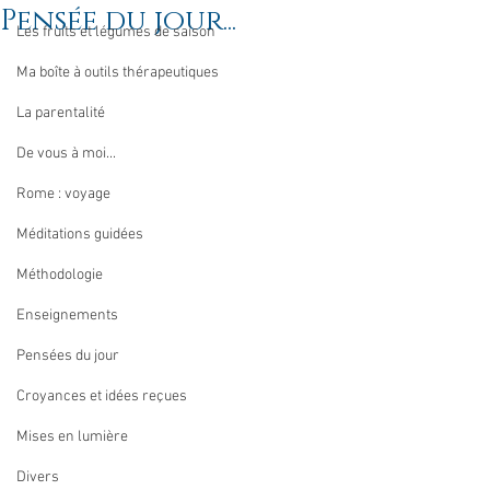
Pensée du jour...
Les fruits et légumes de saison
Ma boîte à outils thérapeutiques
La parentalité
De vous à moi...
Rome : voyage
Méditations guidées
Méthodologie
Enseignements
Pensées du jour
Croyances et idées reçues
Mises en lumière
Divers