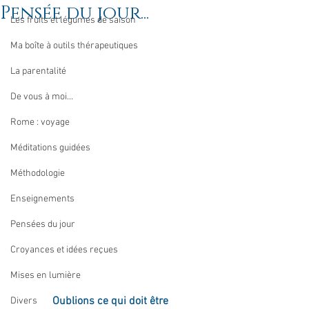
Pensée du jour...
Les fruits et légumes de saison
Ma boîte à outils thérapeutiques
La parentalité
De vous à moi...
Rome : voyage
Méditations guidées
Méthodologie
Enseignements
Pensées du jour
Croyances et idées reçues
Mises en lumière
Oublions ce qui doit être
Divers