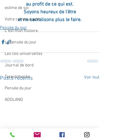
au profit de ce qui est.
estime de soi
Soyons heureux de l'être
et ne sacralisons plus le faire.
Votre communauté
Pensée du jour
C'est mon histoire
La pensée du jour
Les lois universelles
Journal de bord
Terestchenko
Voir tout
Posts récents
Pensée du jour
ADOLAND