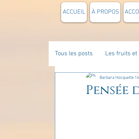
ACCUEIL
À PROPOS
ACC
Tous les posts
Les fruits e
La parentalité
De vous 
Barbara Hocquette
14
Pensée d
Enseignements
Pensée
Divers
estime de soi