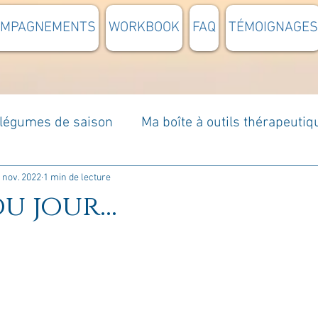
OMPAGNEMENTS
WORKBOOK
FAQ
TÉMOIGNAGES
t légumes de saison
Ma boîte à outils thérapeutiq
à moi...
Rome : voyage
Méditations guidées
 nov. 2022
1 min de lecture
u jour...
s du jour
Croyances et idées reçues
Mises e
Votre communauté
C'est mon histoire
La 