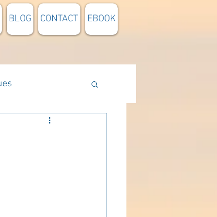
BLOG
CONTACT
EBOOK
ues
Méthodologie
n lumière
pensée du jour