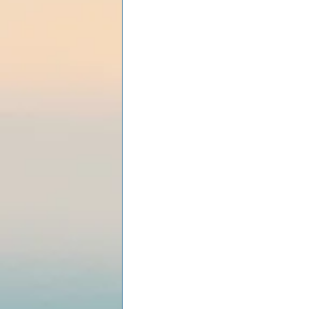
Les lois universelles
J