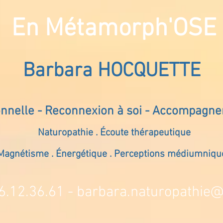
En Métamorph'OSE
Barbara HOCQUETTE
onnelle - Reconnexion à soi - Accompagn
Naturopathie . Écoute thérapeutique
Magnétisme . Énergétique . Perceptions médiumniqu
6.12.36.61 -
barbara.naturopathie@s