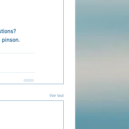
stions?
n pinson.
Voir tout