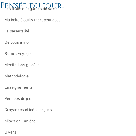
Pensée du jour...
Les fruits et légumes de saison
Ma boîte à outils thérapeutiques
La parentalité
De vous à moi...
Rome : voyage
Méditations guidées
Méthodologie
Enseignements
Pensées du jour
Croyances et idées reçues
Mises en lumière
Divers