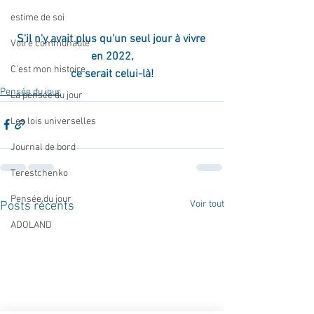
estime de soi
S'il n'y avait plus qu'un seul jour à vivre 
Votre communauté
en 2022,
C'est mon histoire
ce serait celui-là!
Pensée du jour
La pensée du jour
Les lois universelles
Journal de bord
Terestchenko
Pensée du jour
Voir tout
Posts récents
ADOLAND