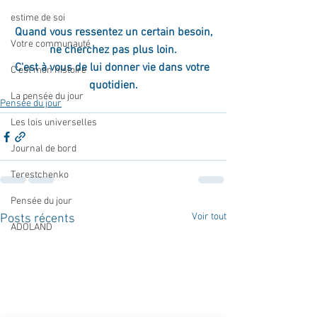
estime de soi
Quand vous ressentez un certain besoin,
Votre communauté
ne cherchez pas plus loin.
C'est à vous de lui donner vie dans votre 
C'est mon histoire
quotidien.
La pensée du jour
Pensée du jour
Les lois universelles
Journal de bord
Terestchenko
Pensée du jour
Voir tout
Posts récents
ADOLAND