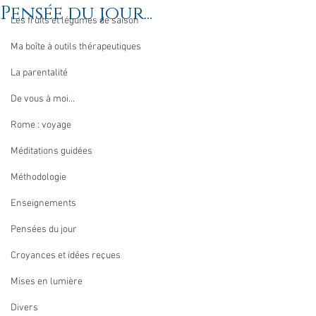
Pensée du jour...
Les fruits et légumes de saison
Ma boîte à outils thérapeutiques
La parentalité
De vous à moi...
Rome : voyage
Méditations guidées
Méthodologie
Enseignements
Pensées du jour
Croyances et idées reçues
Mises en lumière
Divers