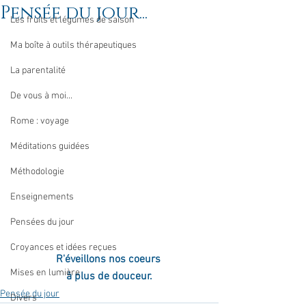
Pensée du jour...
Les fruits et légumes de saison
Ma boîte à outils thérapeutiques
La parentalité
De vous à moi...
Rome : voyage
Méditations guidées
Méthodologie
Enseignements
Pensées du jour
Croyances et idées reçues
R'éveillons nos coeurs 
Mises en lumière
à plus de douceur.
Pensée du jour
Divers