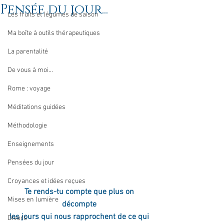
Pensée du jour...
Les fruits et légumes de saison
Ma boîte à outils thérapeutiques
La parentalité
De vous à moi...
Rome : voyage
Méditations guidées
Méthodologie
Enseignements
Pensées du jour
Croyances et idées reçues
Te rends-tu compte que plus on 
Mises en lumière
décompte 
les jours qui nous rapprochent de ce qui 
Divers