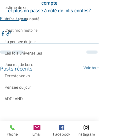
compte
estime de soi
et plus on passe à côté de jolis contes?
Pensée du jour
Votre communauté
C'est mon histoire
La pensée du jour
Les lois universelles
Journal de bord
Voir tout
Posts récents
Terestchenko
Pensée du jour
ADOLAND
Phone
Email
Facebook
Instagram