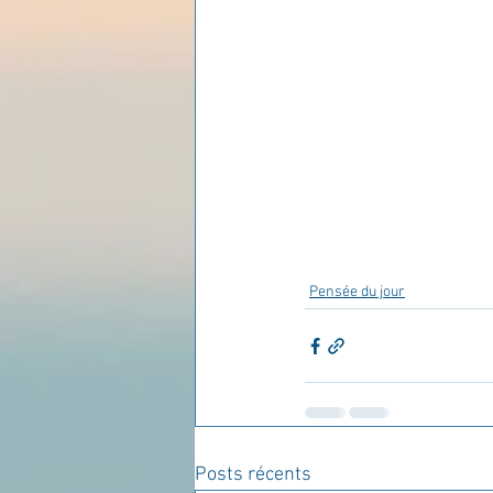
Les lois universelles
J
Pensée du jour
Posts récents