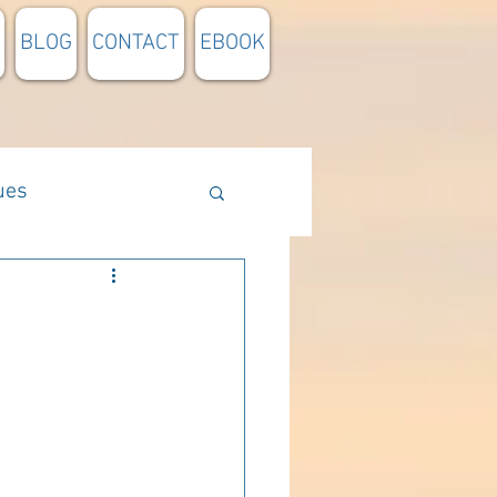
BLOG
CONTACT
EBOOK
ues
Méthodologie
n lumière
pensée du jour