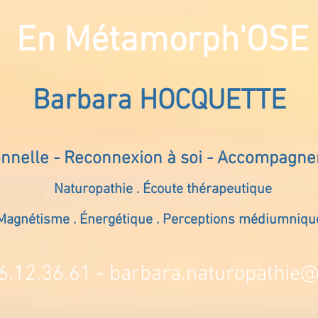
En Métamorph'OSE
Barbara HOCQUETTE
onnelle - Reconnexion à soi - Accompagn
Naturopathie . Écoute thérapeutique
Magnétisme . Énergétique . Perceptions médiumniqu
6.12.36.61 -
barbara.naturopathie@s