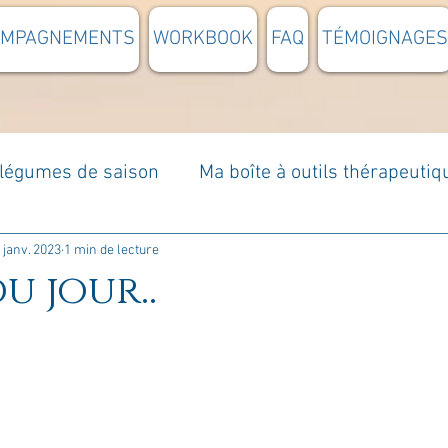
OMPAGNEMENTS
WORKBOOK
FAQ
TÉMOIGNAGES
t légumes de saison
Ma boîte à outils thérapeutiq
à moi...
Rome : voyage
Méditations guidées
 janv. 2023
1 min de lecture
u jour..
s du jour
Croyances et idées reçues
Mises e
Votre communauté
C'est mon histoire
La 