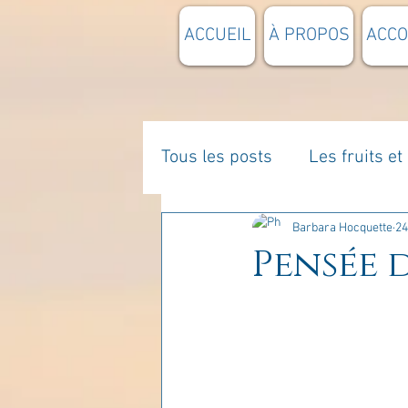
ACCUEIL
À PROPOS
ACC
Tous les posts
Les fruits e
La parentalité
De vous 
Barbara Hocquette
24
Pensée d
Enseignements
Pensée
Divers
estime de soi