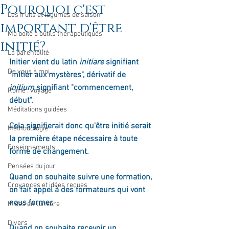
Pourquoi c'est
Les fruits et légumes de saison
important d'être
Ma boîte à outils thérapeutiques
initié?
La parentalité
Initier vient du latin 
initiare
 signifiant 
De vous à moi...
"initier aux mystères", dérivatif de 
initium
 signifiant "commencement, 
Rome : voyage
début".
Méditations guidées
Cela signifierait donc qu'être initié serait 
Méthodologie
la première étape nécessaire à toute 
Enseignements
forme de changement.
Pensées du jour
Quand on souhaite suivre une formation, 
Croyances et idées reçues
on fait appel à des formateurs qui vont 
nous former.
Mises en lumière
Divers
Quand on souhaite recevoir un 