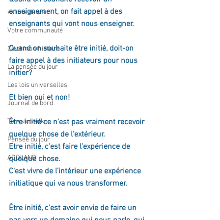
enseignement, on fait appel à des 
estime de soi
enseignants qui vont nous enseigner.
Votre communauté
Quand on souhaite être initié, doit-on 
C'est mon histoire
faire appel à des initiateurs pour nous 
La pensée du jour
initier?
Les lois universelles
Et bien oui et non!
Journal de bord
Terestchenko
Être initié ce n'est pas vraiment recevoir 
quelque chose de l'extérieur.
Pensée du jour
Etre initié, c'est faire l'expérience de 
ADOLAND
quelque chose.
C'est vivre de l'intérieur une expérience 
initiatique qui va nous transformer.
Être initié, c'est avoir envie de faire un 